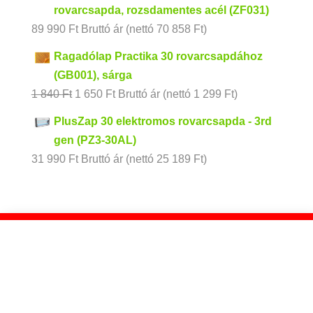
rovarcsapda, rozsdamentes acél (ZF031)
89 990
Ft
Bruttó ár (nettó
70 858
Ft
)
Ragadólap Practika 30 rovarcsapdához
(GB001), sárga
Original
Current
1 840
Ft
1 650
Ft
Bruttó ár (nettó
1 299
Ft
)
price
price
PlusZap 30 elektromos rovarcsapda - 3rd
was:
is:
gen (PZ3-30AL)
1
1
31 990
Ft
Bruttó ár (nettó
25 189
Ft
)
840 Ft.
650 Ft.