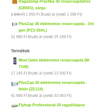
Ragadólap Practika 30 rovarcsapdához
(GB001), sárga
Original
Current
1 840
Ft
1 650
Ft
Bruttó ár (nettó
1 299
Ft
)
price
price
PlusZap 30 elektromos rovarcsapda - 3rd
was:
is:
gen (PZ3-30AL)
1
1
31 990
Ft
Bruttó ár (nettó
25 189
Ft
)
840 Ft.
650 Ft.
Termékek
Moel Geko elektromos rovarcsapda (M-
7106)
17 145
Ft
Bruttó ár (nettó
13 500
Ft
)
PlusZap-30 elektromos rovarcsapda -
fehér (ZE124)
41 990
Ft
Bruttó ár (nettó
33 063
Ft
)
Flytrap Professional-30 ragadólapos