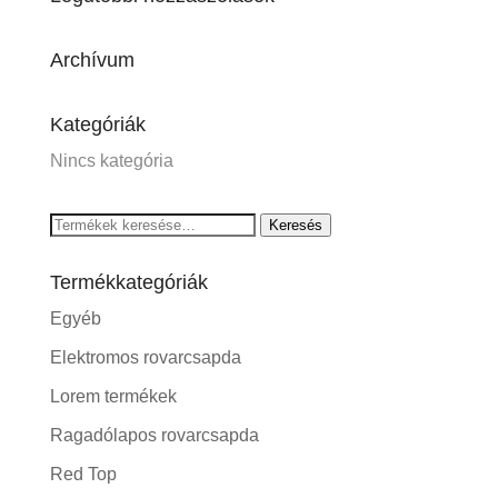
Archívum
Kategóriák
Nincs kategória
Keresés
Keresés
a
Termékkategóriák
következőre:
Egyéb
Elektromos rovarcsapda
Lorem termékek
Ragadólapos rovarcsapda
Red Top