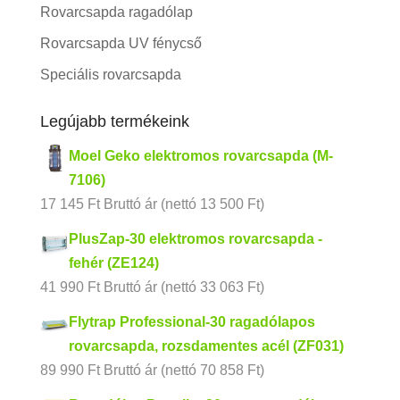
Rovarcsapda ragadólap
Rovarcsapda UV fénycső
Speciális rovarcsapda
Legújabb termékeink
Moel Geko elektromos rovarcsapda (M-
7106)
17 145
Ft
Bruttó ár (nettó
13 500
Ft
)
PlusZap-30 elektromos rovarcsapda -
fehér (ZE124)
41 990
Ft
Bruttó ár (nettó
33 063
Ft
)
Flytrap Professional-30 ragadólapos
rovarcsapda, rozsdamentes acél (ZF031)
89 990
Ft
Bruttó ár (nettó
70 858
Ft
)