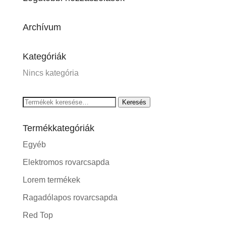
Archívum
Kategóriák
Nincs kategória
Keresés
Keresés
a
Termékkategóriák
következőre:
Egyéb
Elektromos rovarcsapda
Lorem termékek
Ragadólapos rovarcsapda
Red Top