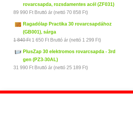
rovarcsapda, rozsdamentes acél (ZF031)
89 990
Ft
Bruttó ár (nettó
70 858
Ft
)
Ragadólap Practika 30 rovarcsapdához
(GB001), sárga
Original
Current
1 840
Ft
1 650
Ft
Bruttó ár (nettó
1 299
Ft
)
price
price
PlusZap 30 elektromos rovarcsapda - 3rd
was:
is:
gen (PZ3-30AL)
1
1
31 990
Ft
Bruttó ár (nettó
25 189
Ft
)
840 Ft.
650 Ft.