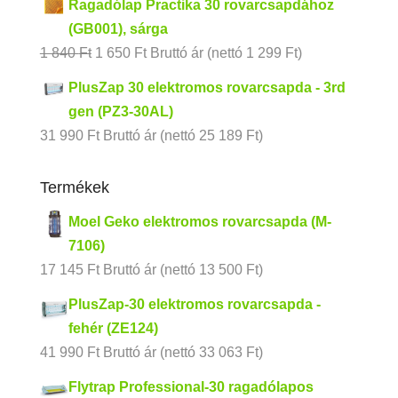
Ragadólap Practika 30 rovarcsapdához
(GB001), sárga
Original
Current
1 840
Ft
1 650
Ft
Bruttó ár (nettó
1 299
Ft
)
price
price
PlusZap 30 elektromos rovarcsapda - 3rd
was:
is:
gen (PZ3-30AL)
1
1
31 990
Ft
Bruttó ár (nettó
25 189
Ft
)
840 Ft.
650 Ft.
Termékek
Moel Geko elektromos rovarcsapda (M-
7106)
17 145
Ft
Bruttó ár (nettó
13 500
Ft
)
PlusZap-30 elektromos rovarcsapda -
fehér (ZE124)
41 990
Ft
Bruttó ár (nettó
33 063
Ft
)
Flytrap Professional-30 ragadólapos