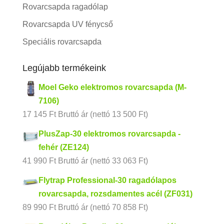
Rovarcsapda ragadólap
Rovarcsapda UV fénycső
Speciális rovarcsapda
Legújabb termékeink
Moel Geko elektromos rovarcsapda (M-
7106)
17 145
Ft
Bruttó ár (nettó
13 500
Ft
)
PlusZap-30 elektromos rovarcsapda -
fehér (ZE124)
41 990
Ft
Bruttó ár (nettó
33 063
Ft
)
Flytrap Professional-30 ragadólapos
rovarcsapda, rozsdamentes acél (ZF031)
89 990
Ft
Bruttó ár (nettó
70 858
Ft
)